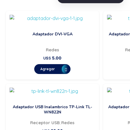
Adaptador DVI-VGA
Adaptador 
Redes
R
5.00
U$S
Agregar
Adaptador USB Inalambrico TP-Link TL-
Adaptador
WN822N
Receptor USB
Redes
,