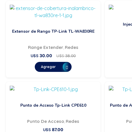
Inje
Extensor de Rango TP-Link TL-WA830RE
Range Extender
Redes
,
30.00
U$S
U$S
38.00
Agregar
Punto de Acceso Tp-Link CPE610
Punto de 
Punto De Acceso
Redes
Pu
,
87.00
U$S