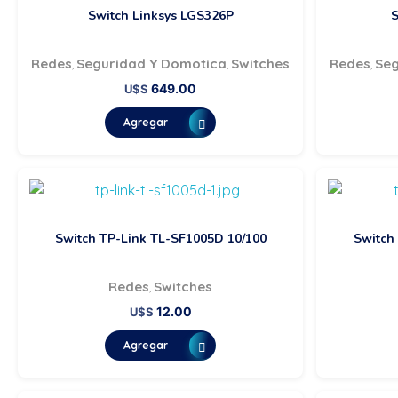
Switch Linksys LGS326P
S
Redes
Seguridad Y Domotica
Switches
Redes
Seg
,
,
,
649.00
U$S
Agregar
Switch TP-Link TL-SF1005D 10/100
Switch
Redes
Switches
,
12.00
U$S
Agregar