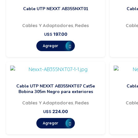
Cable UTP NEXXT AB355NXT01
Cabl
Cables Y Adaptadores
Redes
Cabl
,
197.00
U$S
Agregar
Cable UTP NEXXT AB355NXT07 Cat5e
Cabl
Bobina 305m Negro para exteriores
Cables Y Adaptadores
Redes
Cabl
,
224.00
U$S
Agregar