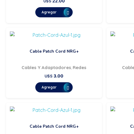
22.00
U$S
Agregar
Cable Patch Cord NRG+
C
Cables Y Adaptadores
Redes
Cabl
,
3.00
U$S
Agregar
Cable Patch Cord NRG+
C