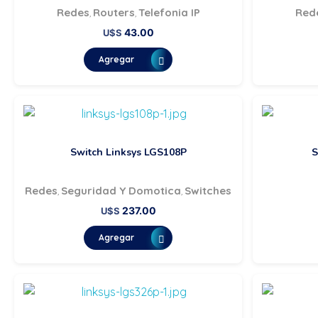
Redes
Routers
Telefonia IP
Red
,
,
43.00
U$S
Agregar
Switch Linksys LGS108P
S
Redes
Seguridad Y Domotica
Switches
,
,
237.00
U$S
Agregar