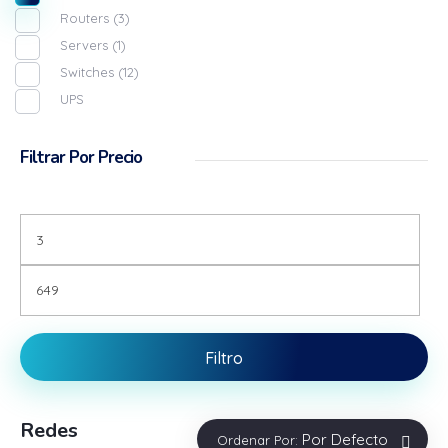
Routers
(3)
Servers
(1)
Switches
(12)
UPS
Filtrar Por Precio
Filtro
Redes
Por Defecto
Ordenar Por: