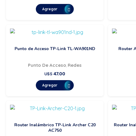
Agregar
Punto de Acceso TP-Link TL-WA901ND
Router 
Punto De Acceso
Redes
,
47.00
U$S
Agregar
Router Inalámbrico TP-Link Archer C20
Router In
AC750