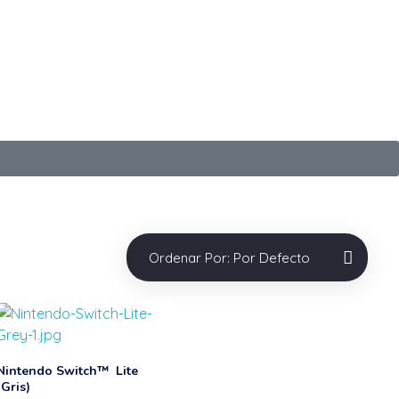
697
+598 2401 6098
scar
Login / sign up
0
Ordenar Por:
Por Defecto
Nintendo Switch™ Lite
(Gris)