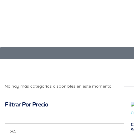
SALE 🔥
Tecnocity
empresa se especializa en productos High-end
No hay más categorías disponibles en este momento.
Filtrar Por Precio
C
S