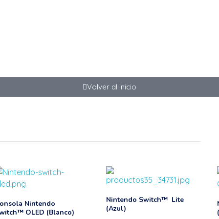
info@tecnocity.com.uy
+598 92 059 
Bu
Volver al inicio
Nintendo Switch™ Lite
onsola Nintendo
(Azul)
witch™ OLED (Blanco)