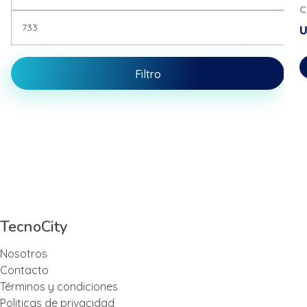
C
Filtro
Tecnocity
empresa se especializa en productos High-end
TecnoCity
Nosotros
Contacto
Términos y condiciones
Politicas de privacidad