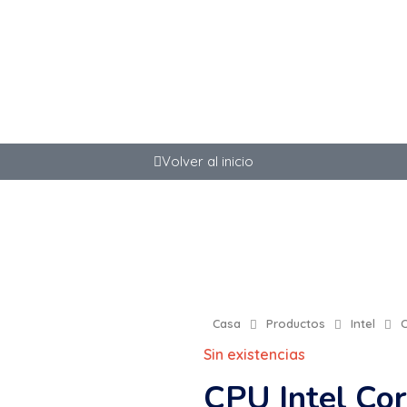
info@tecnocity.com.uy
+598 92 
Bu
Volver al inicio
Casa
Productos
Intel
C
Sin existencias
CPU Intel Co