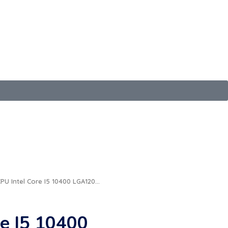
059 697
+598 2401 6098
scar
Login / sign up
0
PU Intel Core I5 10400 LGA120...
re I5 10400