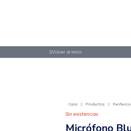
info@tecnocity.com.uy
+598 92 
Bu
Volver al inicio
Casa
Productos
Periferico
Sin existencias
Micrófono Bl