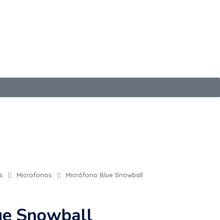
059 697
+598 2401 6098
scar
Login / sign up
0
s
Microfonos
Micrófono Blue Snowball
ue Snowball