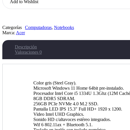
Add to Wishlist
Win
11
cantidad
Categorías
Computadoras
,
Notebooks
Marca:
Acer
Descripción
Valoraciones
0
Color gris (Steel Gray).
Microsoft Windows 11 Home 64bit pre-instalado.
Procesador Intel Core i5 1334U 1.3Ghz (12M Caché
8GB DDR5 SDRAM.
256GB PCIe NVMe 4.0 M.2 SSD.
Pantalla LED IPS 15.3″ Full HD+ 1920 x 1200.
Video Intel UHD Graphics.
Sonido HD c/altavoces estéreo integrados.
Wif 6 802.11ax + Bluetooth 5.1.
Teclado en inglés con teclado numérico.