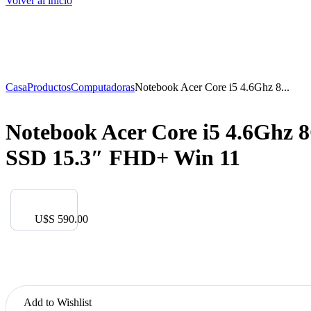
Volver al inicio
open
open
Casa
Productos
Computadoras
Notebook Acer Core i5 4.6Ghz 8...
Notebook Acer Core i5 4.6Ghz
SSD 15.3″ FHD+ Win 11
Notebook
Acer
Core
U$S
590.00
i5
4.6Ghz
8GB
256GB
SSD
15.3"
Add to Wishlist
FHD+