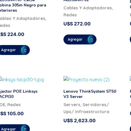
obina 305m Negro para
,
Cables Y Adaptadores
xteriores
Redes
,
ables Y Adaptadores
U$S
272.00
edes
U$S
224.00
Agregar
Agregar
njector POE Linksys
Lenovo ThinkSystem ST50
ACPI30
V3 Server
,
,
OE
Redes
Servers
Servidores/
Ups/ Infraestructura
U$S
105.00
U$S
2,623.00
Agregar