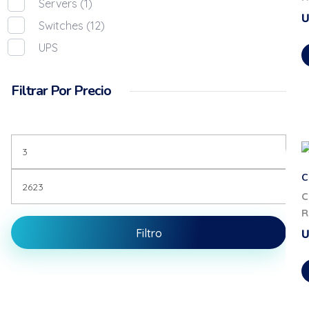
Servers
(1)
Switches
(12)
UPS
Filtrar Por Precio
C
C
R
Filtro