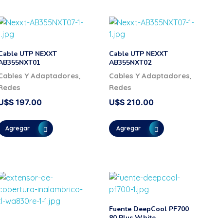
Cable UTP NEXXT
Cable UTP NEXXT
AB355NXT01
AB355NXT02
,
,
Cables Y Adaptadores
Cables Y Adaptadores
Redes
Redes
U$S
197.00
U$S
210.00
Agregar
Agregar
Fuente DeepCool PF700
80 Plus White