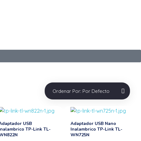
059 697
+598 2401 6098
scar
Login / sign up
0
Ordenar Por:
Por Defecto
Adaptador USB
Adaptador USB Nano
Inalambrico TP-Link TL-
Inalambrico TP-Link TL-
WN822N
WN725N