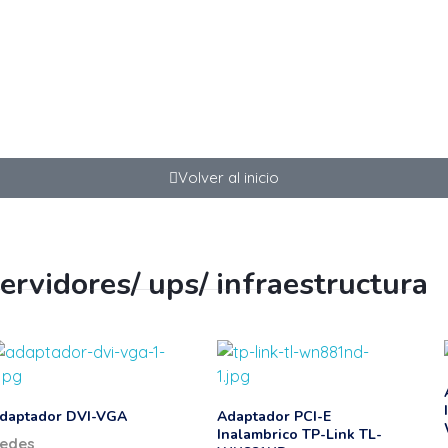
info@tecnocity.com.uy
+598 92 
Bu
Volver al inicio
ervidores/ ups/ infraestructura
daptador DVI-VGA
Adaptador PCI-E
Inalambrico TP-Link TL-
edes