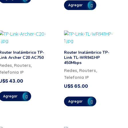
Agregar
Router Inalámbrico TP-
Router Inalámbrico TP-
Link Archer C20 AC750
Link TL-WR941HP
450Mbps
,
,
Redes
Routers
,
,
Redes
Routers
Telefonia IP
Telefonia IP
U$S
43.00
U$S
65.00
Agregar
Agregar