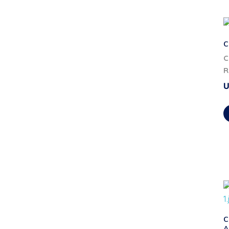
C
C
R
C
A