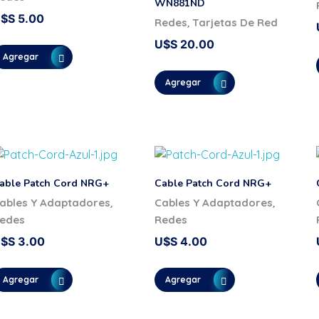
WN881ND
U$S
5.00
,
Redes
Tarjetas De Red
U$S
20.00
Agregar
Agregar
able Patch Cord NRG+
Cable Patch Cord NRG+
,
,
ables Y Adaptadores
Cables Y Adaptadores
edes
Redes
U$S
3.00
U$S
4.00
Agregar
Agregar