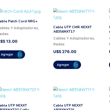
able Patch Cord NRG+
Cable UTP CMR NEXXT
,
ables Y Adaptadores
AB356NXT17
edes
,
Cables Y Adaptadores
U$S
13.00
Redes
U$S
276.00
Agregar
Agregar
able UTP NEXXT
Cable UTP NEXXT
B355NXT07 Cat5e
AB356NXT01