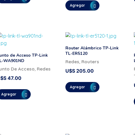
Agregar
Router Alámbrico TP-Link
TL-ER5120
unto de Acceso TP-Link
L-WA901ND
,
Redes
Routers
,
unto De Acceso
Redes
U$S
205.00
U$S
47.00
Agregar
Agregar